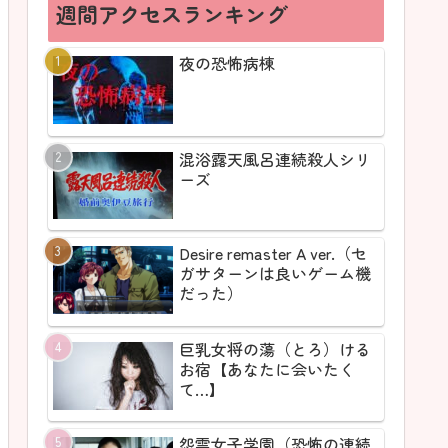
週間アクセスランキング
夜の恐怖病棟
混浴露天風呂連続殺人シリ
ーズ
Desire remaster A ver.（セ
ガサターンは良いゲーム機
だった）
巨乳女将の蕩（とろ）ける
お宿【あなたに会いたく
て…】
怨霊女子学園（恐怖の連続