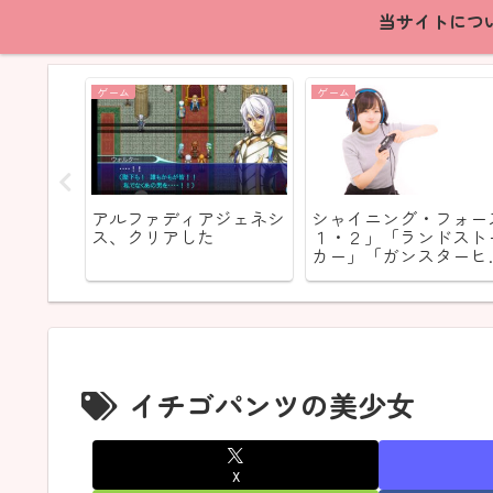
当サイトにつ
ゲーム
ゲーム
アルファディアジェネシ
シャイニング・フォー
ス、クリアした
１・２」「ランドスト
カー」「ガンスターヒ
ローズ」（世界を震撼
せたが日本をピクリと
させなかったセガと言
名の衝撃）
イチゴパンツの美少女
X