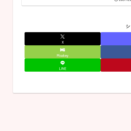
シ
X
Misskey
LINE