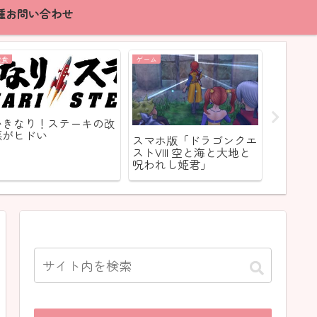
種お問い合わせ
飲食
ゲーム
話題
いきなり！ステーキの改
悪がヒドい
スマホ版「ドラゴンクエ
理想と
ストVIII 空と海と大地と
呪われし姫君」