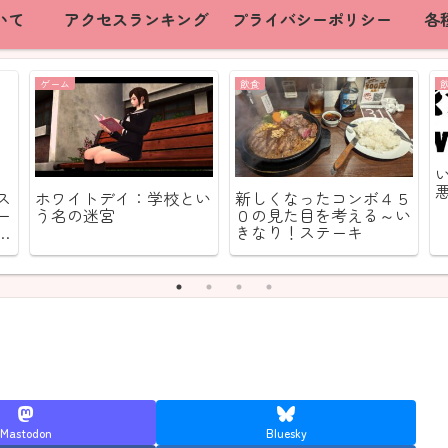
いて
アクセスランキング
プライバシーポリシー
各
ゲーム
飲食
ス
ホワイトデイ：学校とい
新しくなったコンボ４５
ー
う名の迷宮
０の見た目を考える～い
ー
きなり！ステーキ
さ
も
う
Mastodon
Bluesky