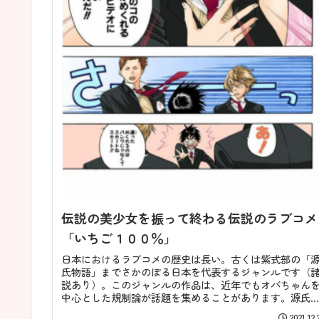
伝説の美少女を振って終わる伝説のラブコメ
「いちご１００％」
日本におけるラブコメの歴史は長い。古くは紫式部の「
氏物語」までさかのぼる日本を代表するジャンルです（
説あり）。このジャンルの作品は、近年でもオバちゃん
中心とした規制論が話題を集めることがあります。源氏
語に登場する光ひかる源氏げんじは...
2021.12.