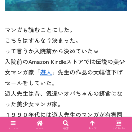
マンガも読むことにした。
こちらはすんなり決まった。
って言うか入院前から決めていたｗ
入院前のAmazon Kindleストアでは伝説の美少
女マンガ家「
遊人
」先生の作品の大幅値下げ
セールをしていた。
遊人先生は昔、気違いオバちゃんの餌食にな
った美少女マンガ家。
１９９０年代には遊人先生のマンガが有害図
書に認定されたり、風俗関係のビラや広告に
メニュー
ホーム
検索
トップ
サイドバー