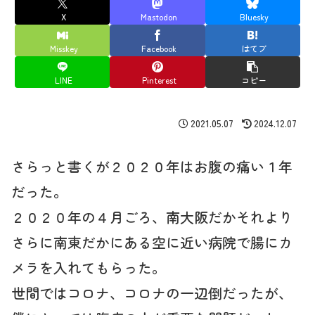
X
Mastodon
Bluesky
Misskey
Facebook
はてブ
LINE
Pinterest
コピー
2021.05.07
2024.12.07
さらっと書くが２０２０年はお腹の痛い１年
だった。
２０２０年の４月ごろ、南大阪だかそれより
さらに南東だかにある空に近い病院で腸にカ
メラを入れてもらった。
世間ではコロナ、コロナの一辺倒だったが、