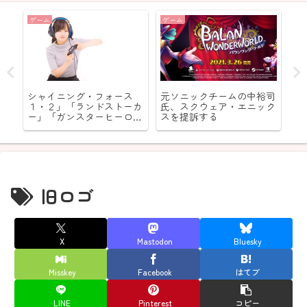
ゲーム
ゲーム
ゲ
目
シャイニング・フォース
元ソニックチームの中裕司
異
」
１・２」「ランドストーカ
氏、スクウェア・エニック
界
エ
ー」「ガンスターヒーロー
スを提訴する
ら
ズ」（世界を震撼させたが
指
日本をピクリともさせなか
ったセガと言う名の衝撃）
旧ロゴ
X
Mastodon
Bluesky
Misskey
Facebook
はてブ
LINE
Pinterest
コピー