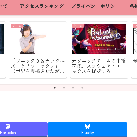
いて
アクセスランキング
プライバシーポリシー
各
ゲーム
ゲーム
「ソニック３＆ナックル
元ソニックチームの中裕
ズ」と「ソニック２」
司氏、スクウェア・エニ
（世界を震撼させたが日
ックスを提訴する
本をピクリともさせなか
ったセガと言う名の衝
撃）
Mastodon
Bluesky