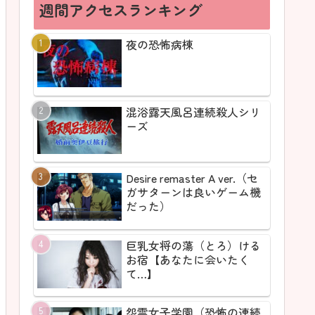
週間アクセスランキング
夜の恐怖病棟
混浴露天風呂連続殺人シリ
ーズ
Desire remaster A ver.（セ
ガサターンは良いゲーム機
だった）
巨乳女将の蕩（とろ）ける
お宿【あなたに会いたく
て…】
怨霊女子学園（恐怖の連続