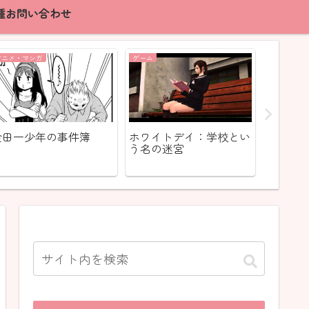
種お問い合わせ
アニメ・マンガ
ゲーム
話題
金田一少年の事件簿
ホワイトデイ：学校とい
みんな
う名の迷宮
で盛り
えええ
うかパ