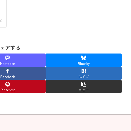
に
者
。
16
ェアする
Mastodon
Bluesky
Facebook
はてブ
Pinterest
コピー