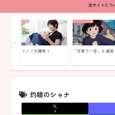
当サイトにつ
話題
アニメ・マンガ
恐怖の連
ドリフ大爆笑１
「写真で一言」６連発
灼眼のシャナ
X