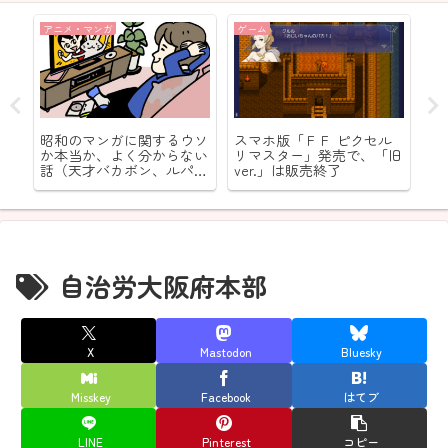
アニメ・マンガ
ゲーム
ド
式
昭和のマンガに関するウソ
スマホ版「ＦＦ ピクセル
南
楽
か本当か、よく分からない
リマスター」発売で、「旧
件
話（天才バカボン、ルパン
ver.」は販売終了
三世）
自治労大阪府本部
X
Mastodon
Bluesky
Misskey
Facebook
はてブ
LINE
Pinterest
コピー