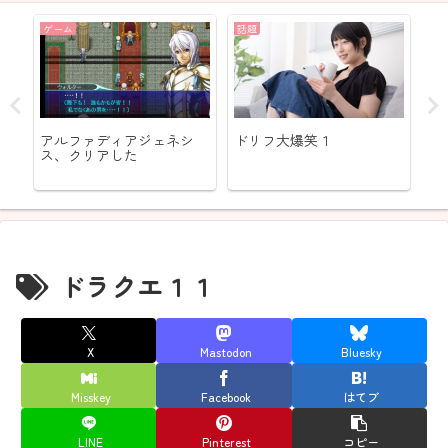
ゲーム
話題
ア
アルファディアジェネシ
ドリフ大爆笑１
ル
ス、クリアした
は
LU
詞
歌
ドラクエ１１
X
Mastodon
Bluesky
Misskey
Facebook
はてブ
LINE
Pinterest
コピー