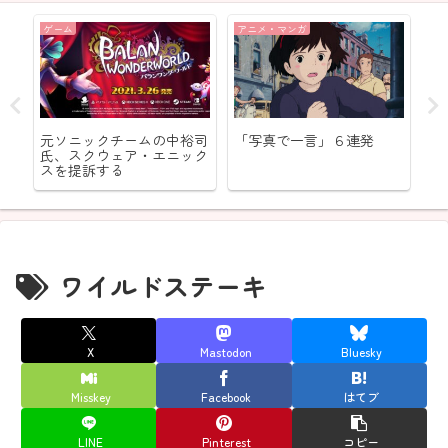
ゲーム
アニメ・マンガ
飲
ヤ
元ソニックチームの中裕司
「写真で一言」６連発
ガ
氏、スクウェア・エニック
べ
スを提訴する
ワイルドステーキ
X
Mastodon
Bluesky
Misskey
Facebook
はてブ
LINE
Pinterest
コピー