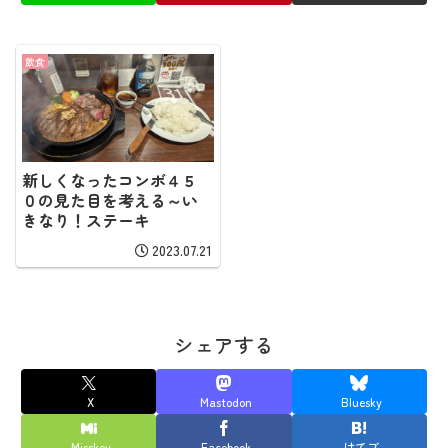
飲食
新しくなったコンボ４５
０の見た目を考える～い
きなり！ステーキ
2023.07.21
シェアする
X
Mastodon
Bluesky
Misskey
Facebook
はてブ