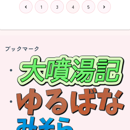
前
次
1
3
4
5
へ
へ
ブックマーク