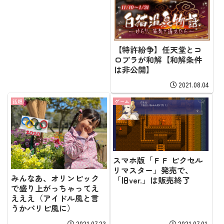
【特許紛争】任天堂とコ
ロプラが和解【和解条件
は非公開】
2021.08.04
話題
ゲーム
スマホ版「ＦＦ ピクセル
リマスター」発売で、
みんなあ、オリンピック
「旧ver.」は販売終了
で盛り上がっちゃってえ
えええ（アイドル風と言
うかパリピ風に）
2021.07.23
2021.07.01