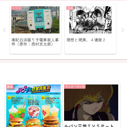
ドラマ
話題
ア
目
南紀白浜振り子電車殺人事
理想と現実、４連発２
「
」
件（原作：西村京太郎）
エ
飲食
アニメ・マンガ
ルパン三世ＴＶＳＰ～ト